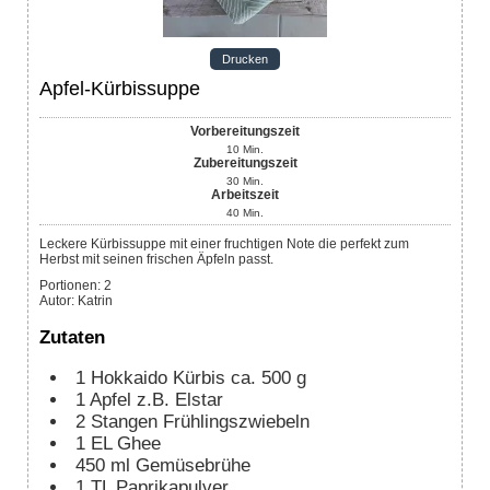
Drucken
Apfel-Kürbissuppe
Vorbereitungszeit
10
Min.
Zubereitungszeit
30
Min.
Arbeitszeit
40
Min.
Leckere Kürbissuppe mit einer fruchtigen Note die perfekt zum
Herbst mit seinen frischen Äpfeln passt.
Portionen
:
2
Autor
:
Katrin
Zutaten
1
Hokkaido Kürbis
ca. 500 g
1
Apfel
z.B. Elstar
2
Stangen
Frühlingszwiebeln
1
EL
Ghee
450
ml
Gemüsebrühe
1
TL
Paprikapulver