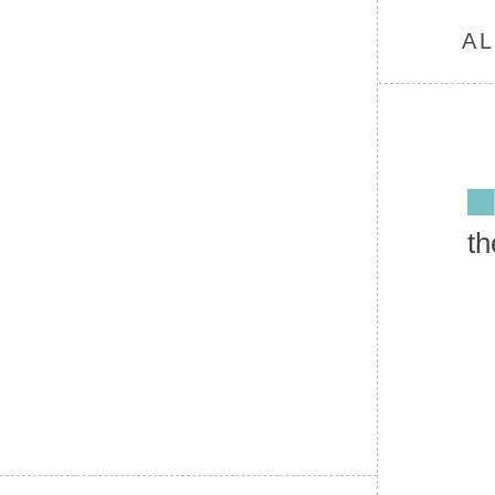
AL
th