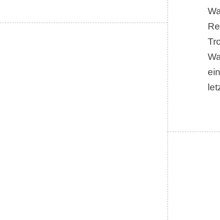
Wa
Re
Tr
Wa
ei
le