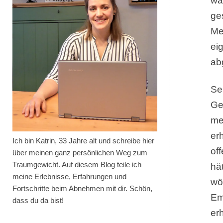
wa
ge
Me
ei
ab
Se
Ge
me
er
Ich bin Katrin, 33 Jahre alt und schreibe hier
of
über meinen ganz persönlichen Weg zum
Traumgewicht. Auf diesem Blog teile ich
hä
meine Erlebnisse, Erfahrungen und
wö
Fortschritte beim Abnehmen mit dir. Schön,
Em
dass du da bist!
er