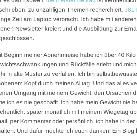
r es dann soweit,
mein erster Beitrag
ist veröffentli
schrieben, zu unzähligen Themen recherchiert,
381 
nge Zeit am Laptop verbracht. Ich habe mit andere
genen Newsletter kreiert und die Ausbildung zur Ernä
geschlossen.
it Beginn meiner Abnehmreise habe ich über 40 Kil
wichtsschwankungen und Rückfälle erlebt und mich d
hr in alte Muster zu verfallen. Ich bin selbstbewuss
hobenem Kopf durch meinen Alltag. Und das alles v
fenen Umgang mit meinem Gewicht, den Ursachen d
tte ich es nie geschafft. Ich habe mein Gewicht nie 
chentlich, später monatlich mit meinem Wiegetag übe
ail, per Kommentar oder persönlich, ich habe in der
halten. Und dafür möchte ich euch danken! Ein Blog l