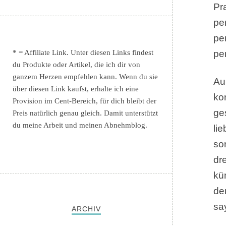
Pr
pe
pe
* = Affiliate Link. Unter diesen Links findest
pe
du Produkte oder Artikel, die ich dir von
ganzem Herzen empfehlen kann. Wenn du sie
Au
über diesen Link kaufst, erhalte ich eine
kon
Provision im Cent-Bereich, für dich bleibt der
ge
Preis natürlich genau gleich. Damit unterstützt
du meine Arbeit und meinen Abnehmblog.
li
so
dr
kü
de
sa
ARCHIV