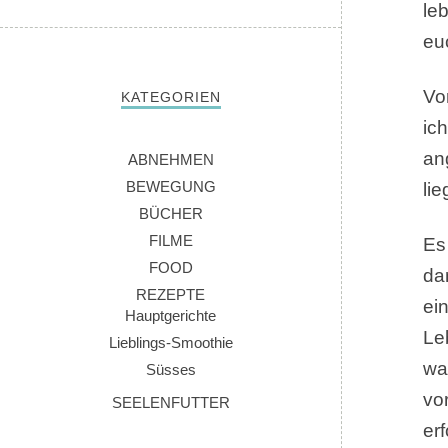
le
eu
Vo
KATEGORIEN
ich
an
ABNEHMEN
BEWEGUNG
lie
BÜCHER
FILME
Es
FOOD
da
REZEPTE
ei
Hauptgerichte
Leb
Lieblings-Smoothie
wa
Süsses
vo
SEELENFUTTER
er