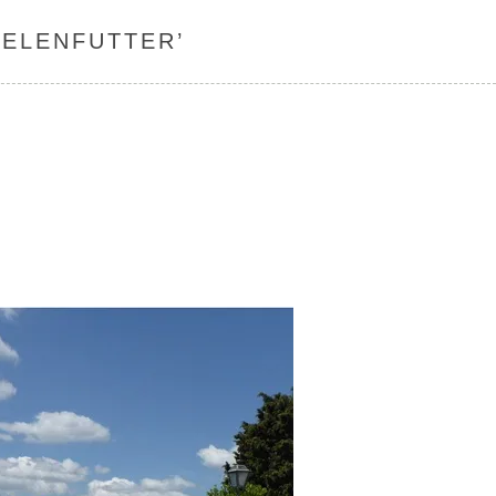
EELENFUTTER
’