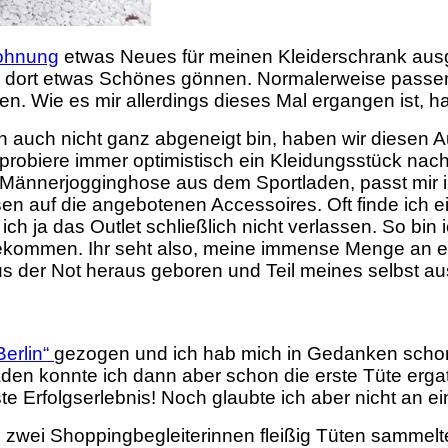
lohnung
etwas Neues für meinen Kleiderschrank ausg
ir dort etwas Schönes gönnen. Normalerweise passen 
en. Wie es mir allerdings dieses Mal ergangen ist, 
 auch nicht ganz abgeneigt bin, haben wir diesen Au
 probiere immer optimistisch ein Kleidungsstück nac
e Männerjogginghose aus dem Sportladen, passt mir i
en auf die angebotenen Accessoires. Oft finde ich e
 ja das Outlet schließlich nicht verlassen. So bin i
kommen. Ihr seht also, meine immense Menge an ebe
aus der Not heraus geboren und Teil meines selbst a
Berlin“
gezogen und ich hab mich in Gedanken schon d
en konnte ich dann aber schon die erste Tüte ergat
 Erfolgserlebnis! Noch glaubte ich aber nicht an ei
 zwei Shoppingbegleiterinnen fleißig Tüten sammelte