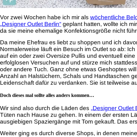
Vor zwei Wochen habe ich mir als
wöchentliche Be
„Designer Outlet Berlin“
geplant hatten, wollte ich m
da sie meine ehemalige Konfektionsgröße nicht führ
Da meine Ehefrau es liebt zu shoppen und ich davon
Normalerweise läuft ein Besuch im Outlet so ab: Ich
auf ein oder zwei Oversize Pullis und eventuell ein
erfolglosen Versuchen auf und stürze mich stattdess
oder andere Tuch. Ganz ohne etwas Geshoptes will ich
Anzahl an Halstüchern, Schals und Handtaschen ge
Leidenschaft dafür zu verdanken. Sie ist teilweise 
Doch dieses mal sollte alles anders kommen…
Wir sind also durch die Läden des
„Designer Outlet 
Tüten nach Hause zu gehen. In einem der ersten Läd
ausgiebigen Spaziergänge mit Tom gekauft. Das erste
Weiter ging es durch diverse Shops, in denen meine