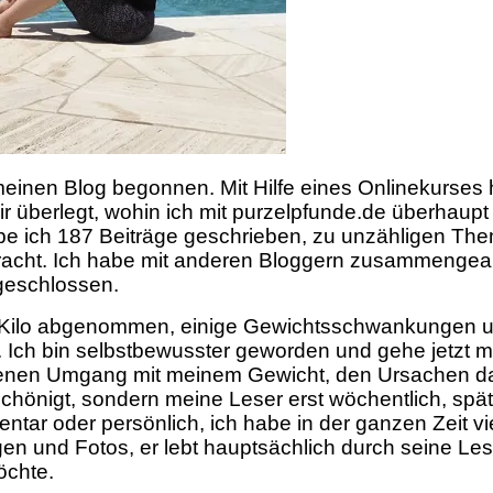
 meinen Blog begonnen. Mit Hilfe eines Onlinekurses 
ir überlegt, wohin ich mit purzelpfunde.de überhau
habe ich 187 Beiträge geschrieben, zu unzähligen Th
cht. Ich habe mit anderen Bloggern zusammengearbe
bgeschlossen.
 Kilo abgenommen, einige Gewichtsschwankungen un
len. Ich bin selbstbewusster geworden und gehe jetz
ffenen Umgang mit meinem Gewicht, den Ursachen d
eschönigt, sondern meine Leser erst wöchentlich, sp
entar oder persönlich, ich habe in der ganzen Zeit 
gen und Fotos, er lebt hauptsächlich durch seine Les
öchte.